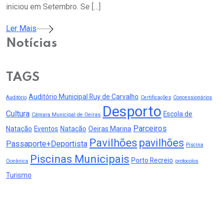
iniciou em Setembro. Se […]
Ler Mais
Notícias
TAGS
Auditório Municipal Ruy de Carvalho
Auditório
Certificações
Concessionários
Desporto
Cultura
Escola de
Câmara Municipal de Oeiras
Parceiros
Natação
Eventos
Natação
Oeiras Marina
Pavilhões
pavilhões
Passaporte+Deportista
Piscina
Piscinas Municipais
Porto Recreio
Oceânica
protocolos
Turismo