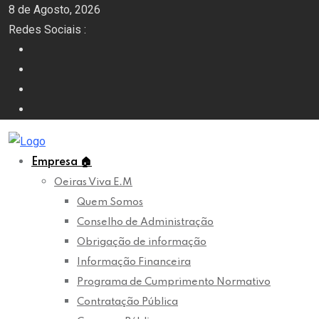
Skip
8 de Agosto, 2026
to
Redes Sociais :
content
Empresa
🏠
Oeiras Viva E.M
Quem Somos
Conselho de Administração
Obrigação de informação
Informação Financeira
Programa de Cumprimento Normativo
Contratação Pública