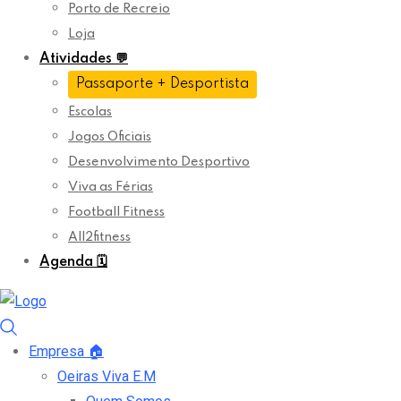
Porto de Recreio
Loja
Atividades
💬
Passaporte + Desportista
Escolas
Jogos Oficiais
Desenvolvimento Desportivo
Viva as Férias
Football Fitness
All2fitness
Agenda
🗓️
Empresa
🏠
Oeiras Viva E.M