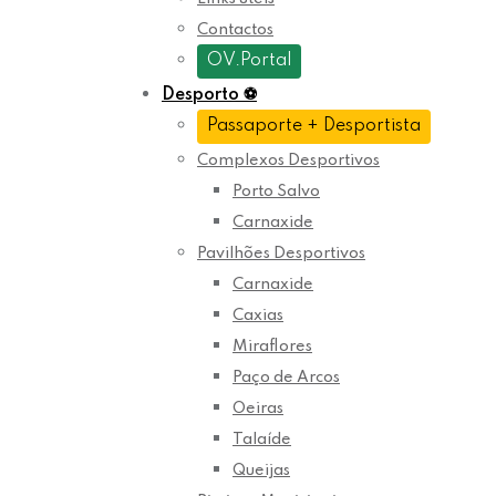
Contactos
OV.Portal
Desporto
⚽
Passaporte + Desportista
Complexos Desportivos
Porto Salvo
Carnaxide
Pavilhões Desportivos
Carnaxide
Caxias
Miraflores
Paço de Arcos
Oeiras
Talaíde
Queijas