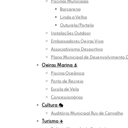
Piscinas Municipais
Barcarena
Linda a Velha
Outurela/Portela
Instalações Outdoor
Embaixadores Oeiras Viva
Associativismo Desportivo
Plano Municipal de Desenvolvimento 
Oeiras Marina
⚓
Piscina Oceânica
Porto de Recreio
Escola de Vela
Concessionários
Cultura
🎭
Auditório Municipal Ruy de Carvalho
Turismo
✈️