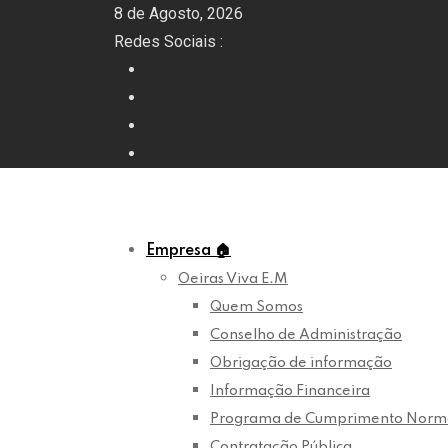
Skip
8 de Agosto, 2026
to
Redes Sociais :
content
Empresa
🏠
Oeiras Viva E.M
Quem Somos
Conselho de Administração
Obrigação de informação
Informação Financeira
Programa de Cumprimento Norm
Contratação Pública