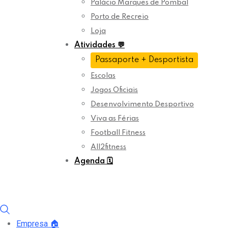
Palácio Marquês de Pombal
Porto de Recreio
Loja
Atividades
💬
Passaporte + Desportista
Escolas
Jogos Oficiais
Desenvolvimento Desportivo
Viva as Férias
Football Fitness
All2fitness
Agenda
🗓️
Empresa
🏠