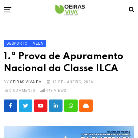
Skip
to
content
Empresa
🏠
Desporto
⚽
DESPORTO
VELA
Oeiras Marina
⚓
1.ª Prova de Apuramento
Cultura
🎭
Nacional da Classe ILCA
Turismo
✈️
BY
OEIRAS VIVA EM
12 DE JANEIRO, 2026
Atividades
💬
0
COMMENTS
443
VIEWS
Agenda
🗓️
Youtube
LinkedIn
Whatsapp
Cloud