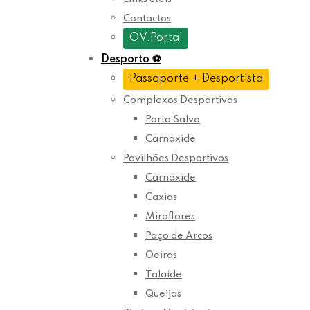
Contactos
OV.Portal
Desporto
⚽
Passaporte + Desportista
Complexos Desportivos
Porto Salvo
Carnaxide
Pavilhões Desportivos
Carnaxide
Caxias
Miraflores
Paço de Arcos
Oeiras
Talaíde
Queijas