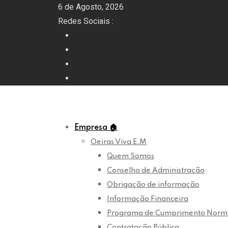
Skip
6 de Agosto, 2026
to
Redes Sociais :
content
Empresa
🏠
Oeiras Viva E.M
Quem Somos
Conselho de Administração
Obrigação de informação
Informação Financeira
Programa de Cumprimento Norm
Contratação Pública