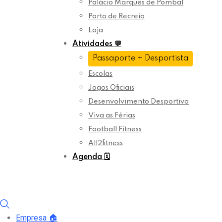
Palácio Marquês de Pombal
Porto de Recreio
Loja
Atividades
💬
Passaporte + Desportista
Escolas
Jogos Oficiais
Desenvolvimento Desportivo
Viva as Férias
Football Fitness
All2fitness
Agenda
🗓️
Empresa
🏠