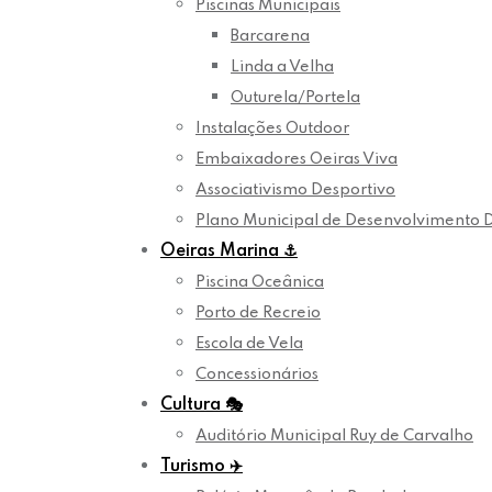
Piscinas Municipais
Barcarena
Linda a Velha
Outurela/Portela
Instalações Outdoor
Embaixadores Oeiras Viva
Associativismo Desportivo
Plano Municipal de Desenvolvimento 
Oeiras Marina
⚓
Piscina Oceânica
Porto de Recreio
Escola de Vela
Concessionários
Cultura
🎭
Auditório Municipal Ruy de Carvalho
Turismo
✈️