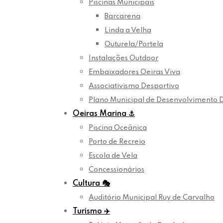
Piscinas Municipais
Barcarena
Linda a Velha
Outurela/Portela
Instalações Outdoor
Embaixadores Oeiras Viva
Associativismo Desportivo
Plano Municipal de Desenvolvimento 
Oeiras Marina
⚓
Piscina Oceânica
Porto de Recreio
Escola de Vela
Concessionários
Cultura
🎭
Auditório Municipal Ruy de Carvalho
Turismo
✈️