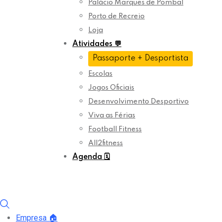
Palácio Marquês de Pombal
Porto de Recreio
Loja
Atividades
💬
Passaporte + Desportista
Escolas
Jogos Oficiais
Desenvolvimento Desportivo
Viva as Férias
Football Fitness
All2fitness
Agenda
🗓️
Empresa
🏠