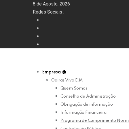
Skip
8 de Agosto, 2026
to
Redes Sociais :
content
Empresa
🏠
Oeiras Viva E.M
Quem Somos
Conselho de Administração
Obrigação de informação
Informação Financeira
Programa de Cumprimento Norm
Contratação Pública