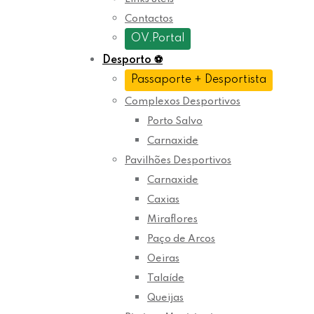
Contactos
OV.Portal
Desporto
⚽
Passaporte + Desportista
Complexos Desportivos
Porto Salvo
Carnaxide
Pavilhões Desportivos
Carnaxide
Caxias
Miraflores
Paço de Arcos
Oeiras
Talaíde
Queijas