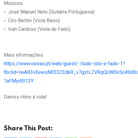
Músicos:
▫ José Manuel Neto (Guitarra Portuguesa)
▫ Ciro Bertini (Viola Baixo)
▫ Ivan Cardoso (Viola de Fado)
Mais informações:
https://www.oeiras.pt/web/guest/-/tudo-isto-e-fado-1?
fbclid=IwAR3vEewsNEE3ZEdkR_v7gzILZVRqQUW0v5o49dXi
1aFMyd5l13Y
Damos ritmo à vida!
Share This Post: