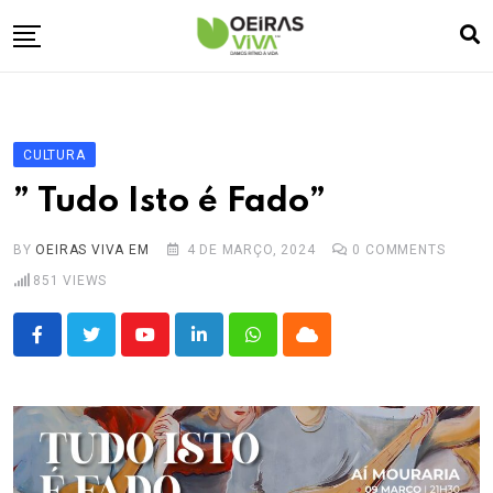
Skip
to
content
Empresa
🏠
Desporto
⚽
CULTURA
Oeiras Marina
⚓
” Tudo Isto é Fado”
Cultura
🎭
BY
OEIRAS VIVA EM
4 DE MARÇO, 2024
0
COMMENTS
Turismo
✈️
851
VIEWS
Atividades
💬
Agenda
🗓️
Youtube
LinkedIn
Whatsapp
Cloud