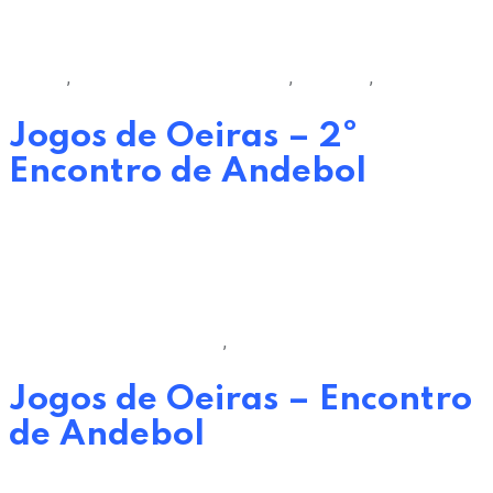
0
Comments
Agenda
,
Câmara Municipal de Oeiras
,
Desporto
,
Pavilhões
Jogos de Oeiras – 2º
Encontro de Andebol
by
Oeiras Viva EM
7 de Março, 2023
0
Comments
Câmara Municipal de Oeiras
,
Pavilhões
Jogos de Oeiras – Encontro
de Andebol