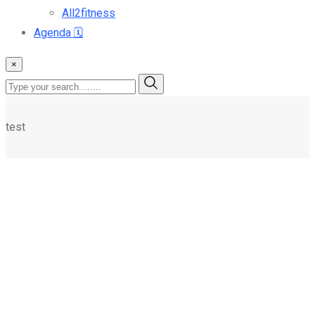
All2fitness
Agenda
🗓️
×
test