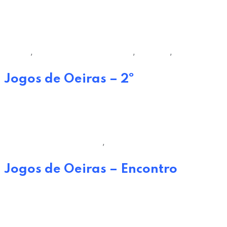
29 de Junho, 2022
Agenda
,
Câmara Municipal de Oeiras
,
Desporto
,
Pavilhões
Jogos de Oeiras – 2º
7 de Março, 2023
Câmara Municipal de Oeiras
,
Pavilhões
Jogos de Oeiras – Encontro
27 de Março, 2023