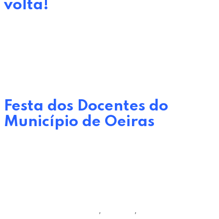
volta!
by
Oeiras Viva EM
23 de Maio, 2023
0
Comments
Eventos
Festa dos Docentes do
Município de Oeiras
by
Oeiras Viva EM
8 de Setembro, 2023
0
Comments
Câmara Municipal de Oeiras
,
Desporto
,
Programas