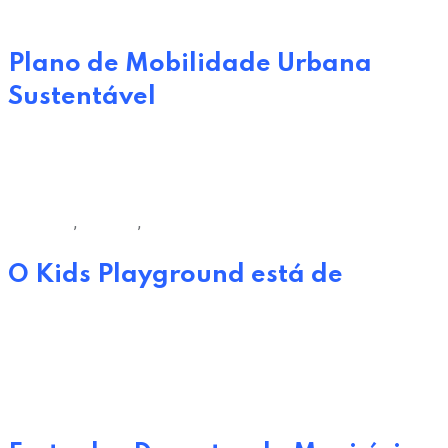
Câmara Municipal de Oeiras
Plano de Mobilidade Urbana
Sustentável
29 de Março, 2023
Desporto
,
Eventos
,
Lazer
O Kids Playground está de
23 de Maio, 2023
Eventos