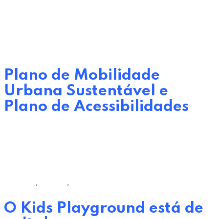
by
Oeiras Viva EM
27 de Março, 2023
0
Comments
Câmara Municipal de Oeiras
Plano de Mobilidade
Urbana Sustentável e
Plano de Acessibilidades
by
Oeiras Viva EM
29 de Março, 2023
0
Comments
Desporto
,
Eventos
,
Lazer
O Kids Playground está de