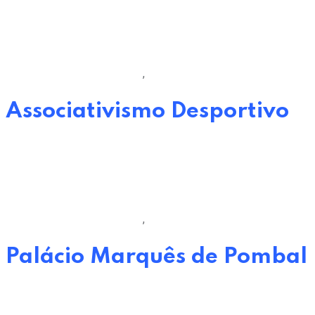
by
Oeiras Viva EM
29 de Junho, 2022
0
Comments
Câmara Municipal de Oeiras
,
Desporto
Associativismo Desportivo
by
Oeiras Viva EM
29 de Junho, 2022
0
Comments
Câmara Municipal de Oeiras
,
Turismo
Palácio Marquês de Pombal
by
Oeiras Viva EM
29 de Junho, 2022