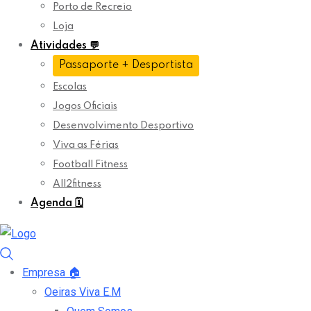
Porto de Recreio
Loja
Atividades
💬
Passaporte + Desportista
Escolas
Jogos Oficiais
Desenvolvimento Desportivo
Viva as Férias
Football Fitness
All2fitness
Agenda
🗓️
Empresa
🏠
Oeiras Viva E.M