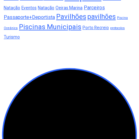
Parceiros
Natação
Eventos
Natação
Oeiras Marina
Pavilhões
pavilhões
Passaporte+Deportista
Piscina
Piscinas Municipais
Porto Recreio
Oceânica
protocolos
Turismo