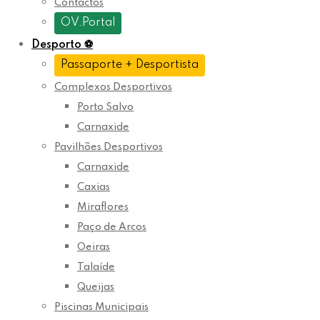
Contactos
OV.Portal
Desporto
⚽
Passaporte + Desportista
Complexos Desportivos
Porto Salvo
Carnaxide
Pavilhões Desportivos
Carnaxide
Caxias
Miraflores
Paço de Arcos
Oeiras
Talaíde
Queijas
Piscinas Municipais