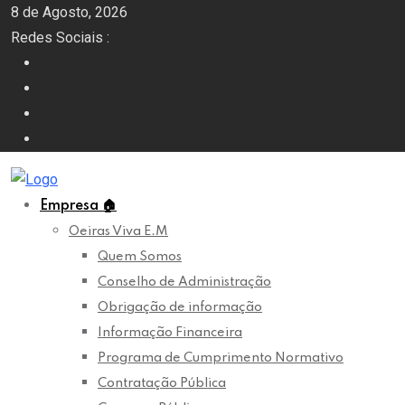
Skip
8 de Agosto, 2026
to
Redes Sociais :
content
Empresa
🏠
Oeiras Viva E.M
Quem Somos
Conselho de Administração
Obrigação de informação
Informação Financeira
Programa de Cumprimento Normativo
Contratação Pública