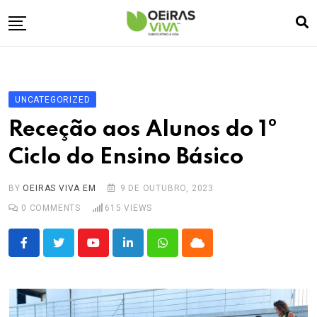
Skip
to
content
Empresa
🏠
Desporto
⚽
UNCATEGORIZED
Oeiras Marina
⚓
Receção aos Alunos do 1º
Cultura
🎭
Ciclo do Ensino Básico
Turismo
✈️
BY
OEIRAS VIVA EM
9 DE OUTUBRO, 2023
Atividades
💬
0
COMMENTS
615
VIEWS
Agenda
🗓️
Youtube
LinkedIn
Whatsapp
Cloud