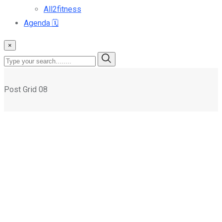
All2fitness
Agenda
🗓️
×
Post Grid 08