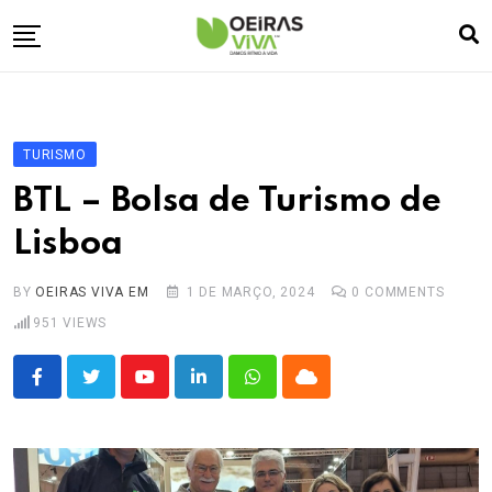
Skip
to
content
Empresa
🏠
Desporto
⚽
TURISMO
Oeiras Marina
⚓
BTL – Bolsa de Turismo de
Cultura
🎭
Lisboa
Turismo
✈️
BY
OEIRAS VIVA EM
1 DE MARÇO, 2024
0
COMMENTS
Atividades
💬
951
VIEWS
Agenda
🗓️
Youtube
LinkedIn
Whatsapp
Cloud