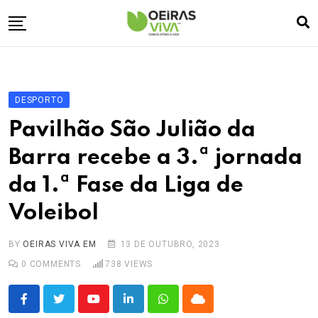
Skip
to
content
Empresa
🏠
Desporto
⚽
DESPORTO
Oeiras Marina
⚓
Pavilhão São Julião da
Cultura
🎭
Barra recebe a 3.ª jornada
Turismo
✈️
da 1.ª Fase da Liga de
Atividades
💬
Voleibol
Agenda
🗓️
BY
OEIRAS VIVA EM
13 DE OUTUBRO, 2023
0
COMMENTS
738
VIEWS
Youtube
LinkedIn
Whatsapp
Cloud