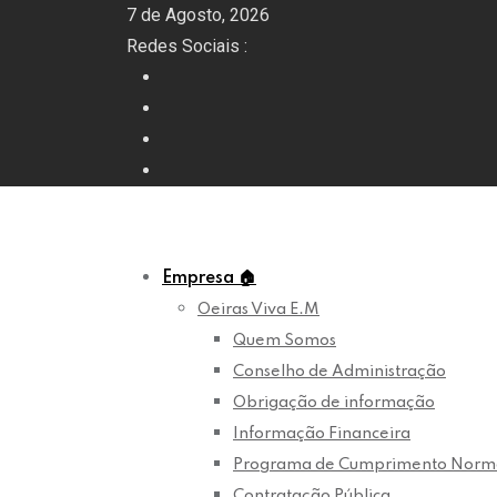
Skip
7 de Agosto, 2026
to
Redes Sociais :
content
Empresa
🏠
Oeiras Viva E.M
Quem Somos
Conselho de Administração
Obrigação de informação
Informação Financeira
Programa de Cumprimento Norm
Contratação Pública