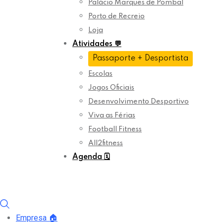
Palácio Marquês de Pombal
Porto de Recreio
Loja
Atividades
💬
Passaporte + Desportista
Escolas
Jogos Oficiais
Desenvolvimento Desportivo
Viva as Férias
Football Fitness
All2fitness
Agenda
🗓️
Empresa
🏠