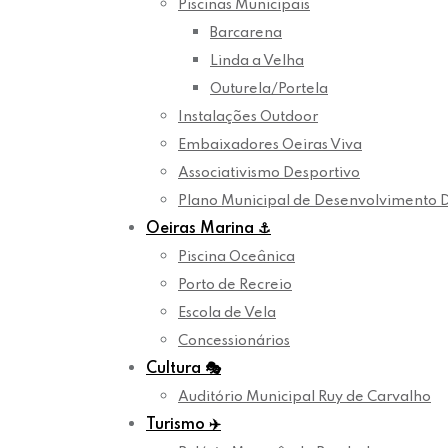
Piscinas Municipais
Barcarena
Linda a Velha
Outurela/Portela
Instalações Outdoor
Embaixadores Oeiras Viva
Associativismo Desportivo
Plano Municipal de Desenvolvimento 
Oeiras Marina
⚓
Piscina Oceânica
Porto de Recreio
Escola de Vela
Concessionários
Cultura
🎭
Auditório Municipal Ruy de Carvalho
Turismo
✈️