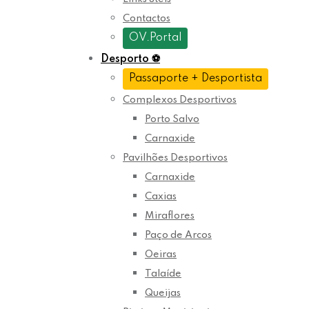
Contactos
OV.Portal
Desporto
⚽
Passaporte + Desportista
Complexos Desportivos
Porto Salvo
Carnaxide
Pavilhões Desportivos
Carnaxide
Caxias
Miraflores
Paço de Arcos
Oeiras
Talaíde
Queijas