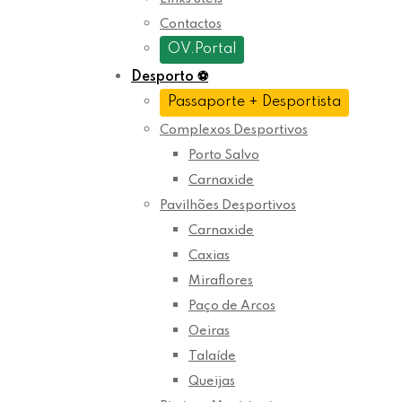
Contactos
OV.Portal
Desporto
⚽
Passaporte + Desportista
Complexos Desportivos
Porto Salvo
Carnaxide
Pavilhões Desportivos
Carnaxide
Caxias
Miraflores
Paço de Arcos
Oeiras
Talaíde
Queijas