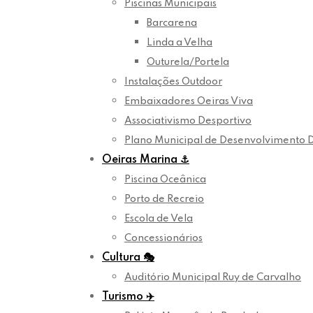
Piscinas Municipais
Barcarena
Linda a Velha
Outurela/Portela
Instalações Outdoor
Embaixadores Oeiras Viva
Associativismo Desportivo
Plano Municipal de Desenvolvimento 
Oeiras Marina
⚓
Piscina Oceânica
Porto de Recreio
Escola de Vela
Concessionários
Cultura
🎭
Auditório Municipal Ruy de Carvalho
Turismo
✈️