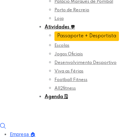
Palácio Marquês de Pombal
Porto de Recreio
Loja
Atividades
💬
Passaporte + Desportista
Escolas
Jogos Oficiais
Desenvolvimento Desportivo
Viva as Férias
Football Fitness
All2fitness
Agenda
🗓️
Empresa
🏠