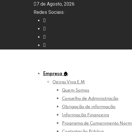
Skip
7 de Agosto, 2026
to
Redes Sociais :
content
Empresa
🏠
Oeiras Viva E.M
Quem Somos
Conselho de Administração
Obrigação de informação
Informação Financeira
Programa de Cumprimento Norm
Contratação Pública