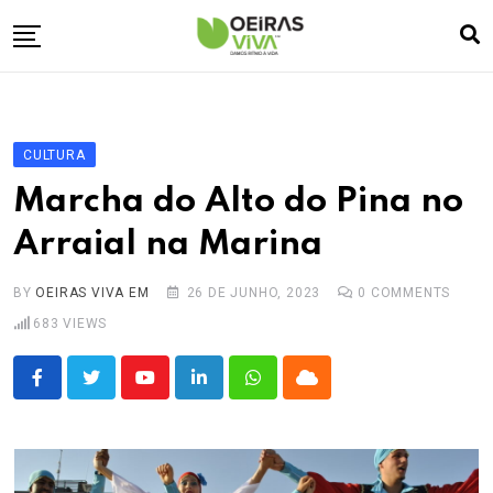
Skip
to
content
Empresa
🏠
Desporto
⚽
CULTURA
Oeiras Marina
⚓
Marcha do Alto do Pina no
Cultura
🎭
Arraial na Marina
Turismo
✈️
BY
OEIRAS VIVA EM
26 DE JUNHO, 2023
0
COMMENTS
Atividades
💬
683
VIEWS
Agenda
🗓️
Youtube
LinkedIn
Whatsapp
Cloud