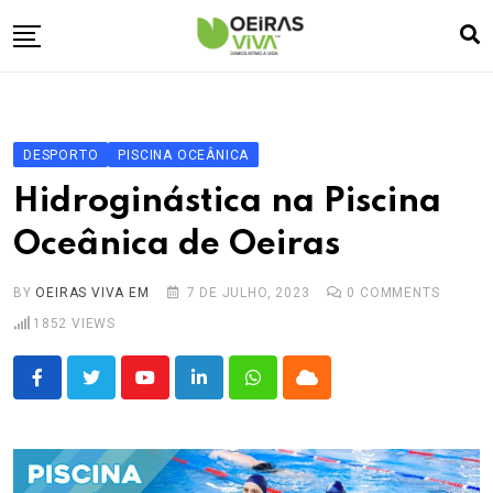
Skip
to
content
Empresa
🏠
Desporto
⚽
DESPORTO
PISCINA OCEÂNICA
Oeiras Marina
⚓
Hidroginástica na Piscina
Cultura
🎭
Oceânica de Oeiras
Turismo
✈️
BY
OEIRAS VIVA EM
7 DE JULHO, 2023
0
COMMENTS
Atividades
💬
1852
VIEWS
Agenda
🗓️
Youtube
LinkedIn
Whatsapp
Cloud