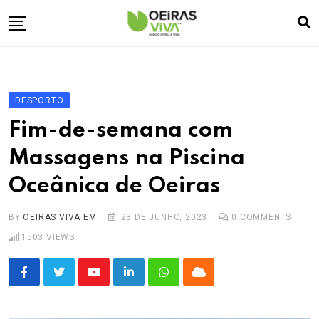
Skip
to
content
Empresa
🏠
Desporto
⚽
DESPORTO
Oeiras Marina
⚓
Fim-de-semana com
Cultura
🎭
Massagens na Piscina
Turismo
✈️
Oceânica de Oeiras
Atividades
💬
Agenda
🗓️
BY
OEIRAS VIVA EM
23 DE JUNHO, 2023
0
COMMENTS
1503
VIEWS
Youtube
LinkedIn
Whatsapp
Cloud