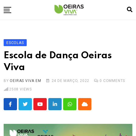
Skip
to
content
Empresa
🏠
Desporto
⚽
ESCOLAS
Oeiras Marina
⚓
Escola de Dança Oeiras
Cultura
🎭
Viva
Turismo
✈️
BY
OEIRAS VIVA EM
24 DE MARÇO, 2022
0
COMMENTS
Atividades
💬
2508
VIEWS
Agenda
🗓️
Youtube
LinkedIn
Whatsapp
Cloud