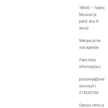
18h45 – Teatro
Musical (a
partir dos 8
anos)
Marque já na
sua agenda.
Para mais
informações:
pouturela@oeir
asviva.pt |
214245750
Damos ritmo à