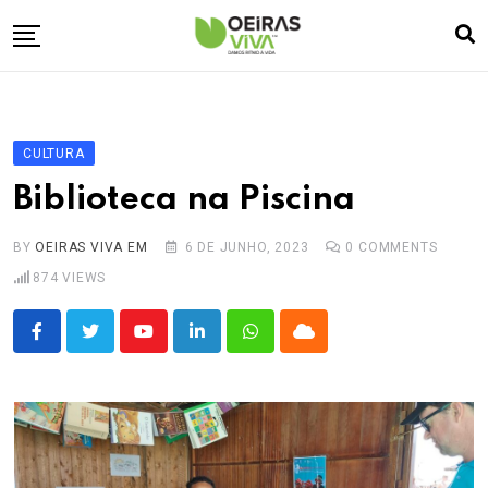
Skip
to
content
Empresa
🏠
Desporto
⚽
CULTURA
Oeiras Marina
⚓
Biblioteca na Piscina
Cultura
🎭
BY
OEIRAS VIVA EM
6 DE JUNHO, 2023
0
COMMENTS
Turismo
✈️
874
VIEWS
Atividades
💬
Agenda
🗓️
Youtube
LinkedIn
Whatsapp
Cloud