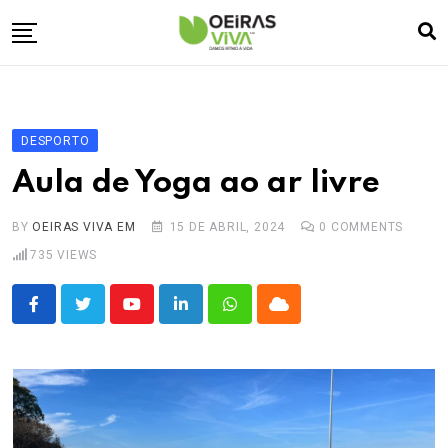
Skip
to
content
Empresa
🏠
Desporto
⚽
DESPORTO
Oeiras Marina
⚓
Aula de Yoga ao ar livre
Cultura
🎭
BY
OEIRAS VIVA EM
15 DE ABRIL, 2024
0
COMMENTS
Turismo
✈️
735
VIEWS
Atividades
💬
Agenda
🗓️
Youtube
LinkedIn
Whatsapp
Cloud