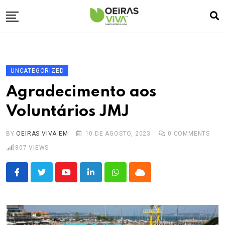
Skip
to
content
Empresa
🏠
Desporto
⚽
UNCATEGORIZED
Oeiras Marina
⚓
Agradecimento aos
Cultura
🎭
Voluntários JMJ
Turismo
✈️
BY
OEIRAS VIVA EM
10 DE AGOSTO, 2023
0
COMMENTS
Atividades
💬
807
VIEWS
Agenda
🗓️
Youtube
LinkedIn
Whatsapp
Cloud