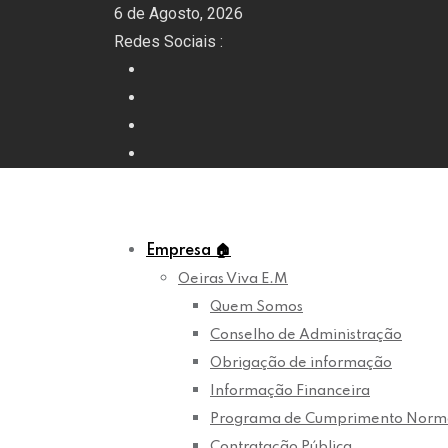
Skip
6 de Agosto, 2026
to
Redes Sociais :
content
Empresa
🏠
Oeiras Viva E.M
Quem Somos
Conselho de Administração
Obrigação de informação
Informação Financeira
Programa de Cumprimento Norm
Contratação Pública