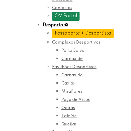
Contactos
OV.Portal
Desporto
⚽
Passaporte + Desportista
Complexos Desportivos
Porto Salvo
Carnaxide
Pavilhões Desportivos
Carnaxide
Caxias
Miraflores
Paço de Arcos
Oeiras
Talaíde
Queijas