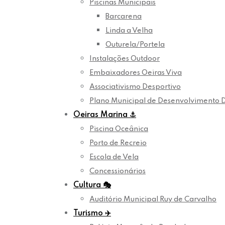
Piscinas Municipais
Barcarena
Linda a Velha
Outurela/Portela
Instalações Outdoor
Embaixadores Oeiras Viva
Associativismo Desportivo
Plano Municipal de Desenvolvimento 
Oeiras Marina
⚓
Piscina Oceânica
Porto de Recreio
Escola de Vela
Concessionários
Cultura
🎭
Auditório Municipal Ruy de Carvalho
Turismo
✈️