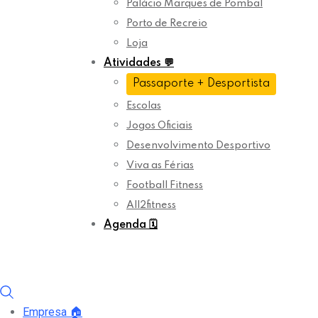
Palácio Marquês de Pombal
Porto de Recreio
Loja
Atividades
💬
Passaporte + Desportista
Escolas
Jogos Oficiais
Desenvolvimento Desportivo
Viva as Férias
Football Fitness
All2fitness
Agenda
🗓️
Empresa
🏠