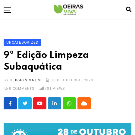
Skip
to
content
Empresa
🏠
Desporto
⚽
UNCATEGORIZED
Oeiras Marina
⚓
9ª Edição Limpeza
Cultura
🎭
Subaquática
Turismo
✈️
BY
OEIRAS VIVA EM
13 DE OUTUBRO, 2023
Atividades
💬
0
COMMENTS
781
VIEWS
Agenda
🗓️
Youtube
LinkedIn
Whatsapp
Cloud