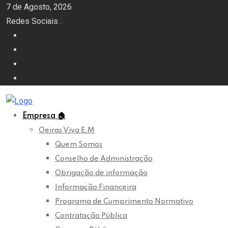
Skip
7 de Agosto, 2026
to
Redes Sociais :
content
Empresa
🏠
Oeiras Viva E.M
Quem Somos
Conselho de Administração
Obrigação de informação
Informação Financeira
Programa de Cumprimento Normativo
Contratação Pública