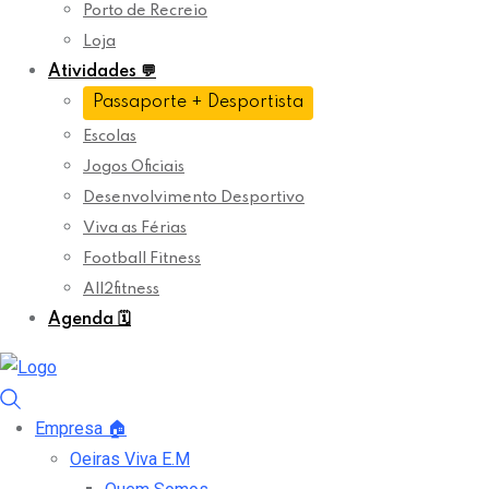
Porto de Recreio
Loja
Atividades
💬
Passaporte + Desportista
Escolas
Jogos Oficiais
Desenvolvimento Desportivo
Viva as Férias
Football Fitness
All2fitness
Agenda
🗓️
Empresa
🏠
Oeiras Viva E.M