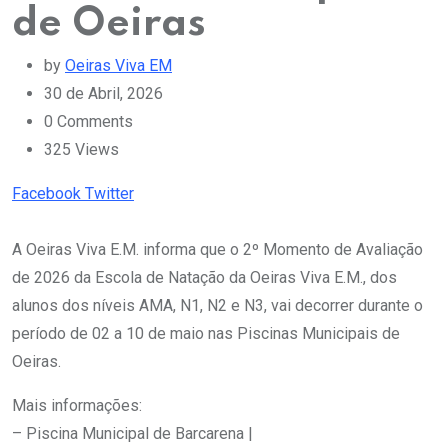
de Oeiras
by
Oeiras Viva EM
30 de Abril, 2026
0
Comments
325
Views
Youtube
LinkedIn
Whatsapp
Cloud
Facebook
Twitter
A Oeiras Viva E.M. informa que o 2º Momento de Avaliação
de 2026 da Escola de Natação da Oeiras Viva E.M., dos
alunos dos níveis AMA, N1, N2 e N3, vai decorrer durante o
período de 02 a 10 de maio nas Piscinas Municipais de
Oeiras.
Mais informações:
– Piscina Municipal de Barcarena |