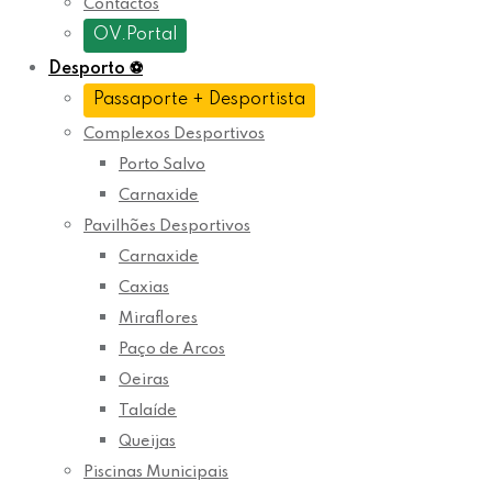
Contactos
OV.Portal
Desporto
⚽
Passaporte + Desportista
Complexos Desportivos
Porto Salvo
Carnaxide
Pavilhões Desportivos
Carnaxide
Caxias
Miraflores
Paço de Arcos
Oeiras
Talaíde
Queijas
Piscinas Municipais