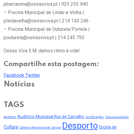
pbarcarena@oeirasviva.pt | 925 255 940
– Piscina Municipal de Linda-a-Velha |
plindavelha@oeirasviva.pt | 214 143 246
– Piscina Municipal de Outurela/Portela |
pouturela@oeirasviva.pt | 214 245 750
Oeiras Viva E.M. damos ritmo à vida!
Compartilhe esta postagem:
Youtube
LinkedIn
Whatsapp
Cloud
Facebook
Twitter
Notícias
TAGS
Auditório Municipal Ruy de Carvalho
Auditório
Certificações
Concessionários
Desporto
Cultura
Escola de
Câmara Municipal de Oeiras