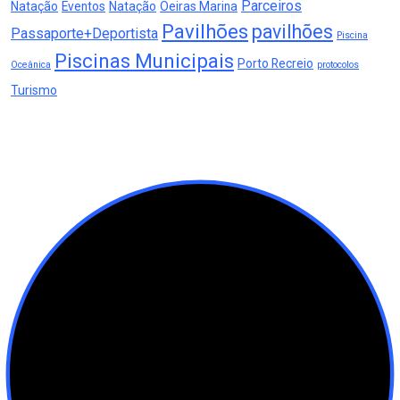
Parceiros
Natação
Eventos
Natação
Oeiras Marina
Pavilhões
pavilhões
Passaporte+Deportista
Piscina
Piscinas Municipais
Porto Recreio
Oceânica
protocolos
Turismo