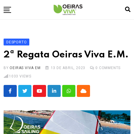
Skip
to
content
Empresa
🏠
Desporto
⚽
DESPORTO
Oeiras Marina
⚓
2ª Regata Oeiras Viva E.M.
Cultura
🎭
BY
OEIRAS VIVA EM
13 DE ABRIL, 2023
0
COMMENTS
Turismo
✈️
1033
VIEWS
Atividades
💬
Agenda
🗓️
Youtube
LinkedIn
Whatsapp
Cloud