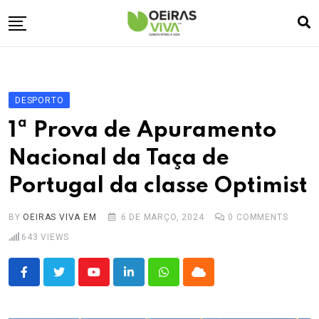
Skip
to
content
Empresa
🏠
Desporto
⚽
DESPORTO
Oeiras Marina
⚓
1ª Prova de Apuramento
Cultura
🎭
Nacional da Taça de
Turismo
✈️
Portugal da classe Optimist
Atividades
💬
Agenda
🗓️
BY
OEIRAS VIVA EM
6 DE MARÇO, 2024
0
COMMENTS
643
VIEWS
Youtube
LinkedIn
Whatsapp
Cloud