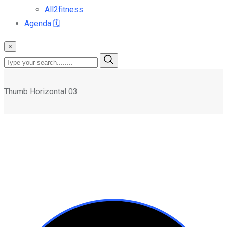
All2fitness
Agenda
🗓️
×
Thumb Horizontal 03