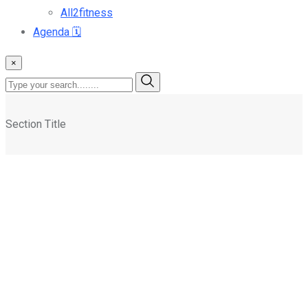
All2fitness
Agenda
🗓️
×
Section Title