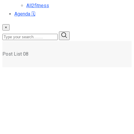
All2fitness
Agenda
🗓️
×
Post List 08