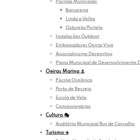
Piscinas Municipais
Barcarena
Linda a Velha
Outurela/Portela
Instalações Outdoor
Embaixadores Oeiras Viva
Associativismo Desportivo
Plano Municipal de Desenvolvimento 
Oeiras Marina
⚓
Piscina Oceânica
Porto de Recreio
Escola de Vela
Concessionários
Cultura
🎭
Auditório Municipal Ruy de Carvalho
Turismo
✈️