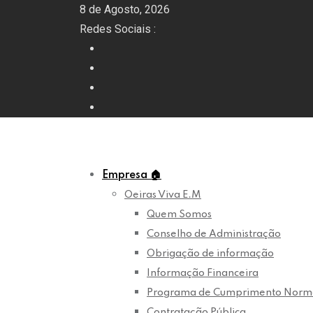
Skip
8 de Agosto, 2026
to
Redes Sociais :
content
Empresa
🏠
Oeiras Viva E.M
Quem Somos
Conselho de Administração
Obrigação de informação
Informação Financeira
Programa de Cumprimento Norm
Contratação Pública