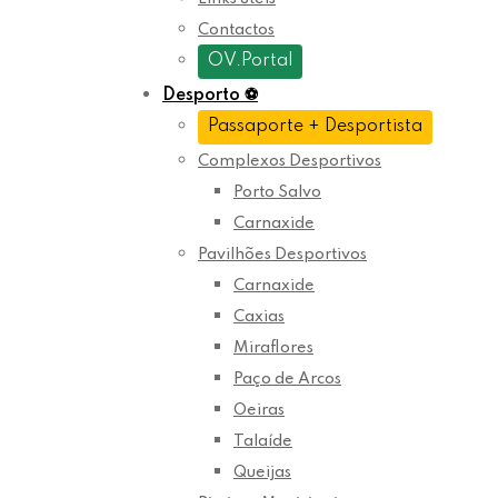
Contactos
OV.Portal
Desporto
⚽
Passaporte + Desportista
Complexos Desportivos
Porto Salvo
Carnaxide
Pavilhões Desportivos
Carnaxide
Caxias
Miraflores
Paço de Arcos
Oeiras
Talaíde
Queijas