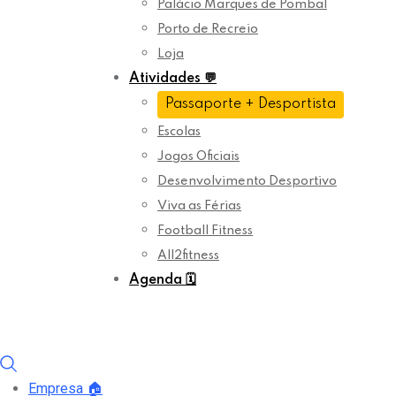
Palácio Marquês de Pombal
Porto de Recreio
Loja
Atividades
💬
Passaporte + Desportista
Escolas
Jogos Oficiais
Desenvolvimento Desportivo
Viva as Férias
Football Fitness
All2fitness
Agenda
🗓️
Empresa
🏠