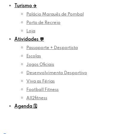
Turismo
✈️
Palácio Marquês de Pombal
Porto de Recreio
Loja
Atividades
💬
Passaporte + Desportista
Escolas
Jogos Oficiais
Desenvolvimento Desportivo
Viva as Férias
Football Fitness
All2fitness
Agenda
🗓️