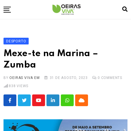
Skip
to
content
Empresa
🏠
Desporto
⚽
DESPORTO
Oeiras Marina
⚓
Mexe-te na Marina –
Cultura
🎭
Zumba
Turismo
✈️
BY
OEIRAS VIVA EM
31 DE AGOSTO, 2023
0
COMMENTS
Atividades
💬
838
VIEWS
Agenda
🗓️
Youtube
LinkedIn
Whatsapp
Cloud