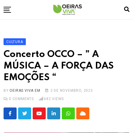
Skip
to
content
Empresa
🏠
Desporto
⚽
CULTURA
Oeiras Marina
⚓
Concerto OCCO – ” A
Cultura
🎭
MÚSICA – A FORÇA DAS
Turismo
✈️
EMOÇÕES “
Atividades
💬
Agenda
🗓️
BY
OEIRAS VIVA EM
2 DE NOVEMBRO, 2023
0
COMMENTS
682
VIEWS
Youtube
LinkedIn
Whatsapp
Cloud